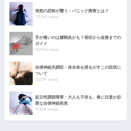
突然の恐怖が襲う：パニック障害とは？
175240 views
手が痛いのは腱鞘炎かも？発症から改善までの
ガイド
152956 views
自律神経失調症：体全体を揺るがすこの症状に
ついて
122291 views
起立性調節障害：大人も子供も、春に注意が必
要な自律神経疾患
75949 views