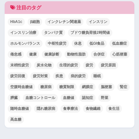
注目のタグ
HbA1c
β細胞
インクレチン関連薬
インスリン
インスリン治療
タンパク質
ブドウ糖負荷後2時間値
ホルモンバランス
中枢性疲労
休息
低GI食品
低血糖症
倦怠感
健康
健康診断
動物性脂肪
合併症
心筋梗塞
末梢性疲労
炭水化物
生理的疲労
疲労
疲労原因
疲労回復
疲労対策
疾患
病的疲労
睡眠
空腹時血糖値
糖尿病
糖質制限
網膜症
脳梗塞
腎症
膵臓
血糖コントロール
血糖値
認知症
野菜
随時血糖値
隠れ糖尿病
食事療法
食物繊維
食生活
高血糖