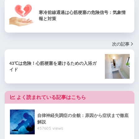
寒冷前線通過は心筋梗塞の危険信号：気象情
報と対策
次の記事
43℃は危険！心筋梗塞を避けるための入浴ガ
イド
よく読まれている記事はこちら
自律神経失調症の全貌：原因から症状まで徹底
解説
457605 views