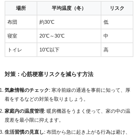
場所
平均温度（冬）
リスク
布団
約30℃
低
寝室
20℃～30℃
中
トイレ
10℃以下
高
対策：心筋梗塞リスクを減らす方法
気象情報のチェック
: 寒冷前線の通過を事前に知って、厚
着をするなどの対策を取りましょう。
家庭内の温度管理
: 暖房機器をうまく使って、家の中の温
度差を最小限に抑えます。
生活習慣の見直し
: 布団から急に起き上がる行為は避け、