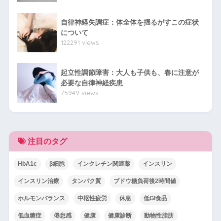
自律神経失調症：体全体を揺るがすこの症状
について
122291 views
起立性調節障害：大人も子供も、春に注意が
必要な自律神経疾患
75949 views
注目のタグ
HbA1c
β細胞
インクレチン関連薬
インスリン
インスリン治療
タンパク質
ブドウ糖負荷後2時間値
ホルモンバランス
中枢性疲労
休息
低GI食品
低血糖症
倦怠感
健康
健康診断
動物性脂肪