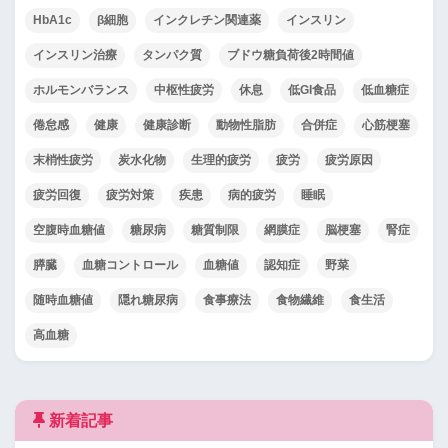
HbA1c
β細胞
インクレチン関連薬
インスリン
インスリン治療
タンパク質
ブドウ糖負荷後2時間値
ホルモンバランス
中枢性疲労
休息
低GI食品
低血糖症
倦怠感
健康
健康診断
動物性脂肪
合併症
心筋梗塞
末梢性疲労
炭水化物
生理的疲労
疲労
疲労原因
疲労回復
疲労対策
疾患
病的疲労
睡眠
空腹時血糖値
糖尿病
糖質制限
網膜症
脳梗塞
腎症
膵臓
血糖コントロール
血糖値
認知症
野菜
随時血糖値
隠れ糖尿病
食事療法
食物繊維
食生活
高血糖
新着記事