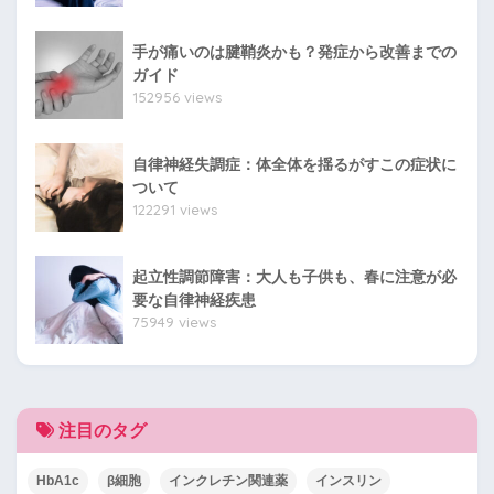
手が痛いのは腱鞘炎かも？発症から改善までの
ガイド
152956 views
自律神経失調症：体全体を揺るがすこの症状に
ついて
122291 views
起立性調節障害：大人も子供も、春に注意が必
要な自律神経疾患
75949 views
注目のタグ
HbA1c
β細胞
インクレチン関連薬
インスリン