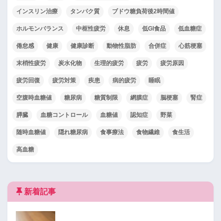
インスリン治療
タンパク質
ブドウ糖負荷後2時間値
ホルモンバランス
中枢性疲労
休息
低GI食品
低血糖症
倦怠感
健康
健康診断
動物性脂肪
合併症
心筋梗塞
末梢性疲労
炭水化物
生理的疲労
疲労
疲労原因
疲労回復
疲労対策
疾患
病的疲労
睡眠
空腹時血糖値
糖尿病
糖質制限
網膜症
脳梗塞
腎症
膵臓
血糖コントロール
血糖値
認知症
野菜
随時血糖値
隠れ糖尿病
食事療法
食物繊維
食生活
高血糖
新着記事