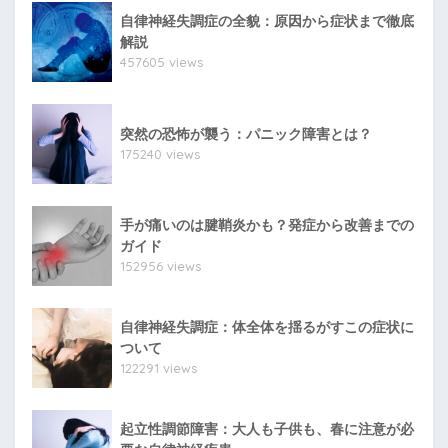
自律神経失調症の全貌：原因から症状まで徹底
解説
457605 views
突然の恐怖が襲う：パニック障害とは？
175240 views
手が痛いのは腱鞘炎かも？発症から改善までの
ガイド
152956 views
自律神経失調症：体全体を揺るがすこの症状に
ついて
122291 views
起立性調節障害：大人も子供も、春に注意が必