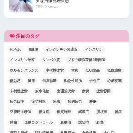
要な自律神経疾患
75949 views
注目のタグ
HbA1c
β細胞
インクレチン関連薬
インスリン
インスリン治療
タンパク質
ブドウ糖負荷後2時間値
ホルモンバランス
中枢性疲労
休息
低GI食品
低血糖症
倦怠感
健康
健康診断
動物性脂肪
合併症
心筋梗塞
末梢性疲労
炭水化物
生理的疲労
疲労
疲労原因
疲労回復
疲労対策
疾患
病的疲労
睡眠
空腹時血糖値
糖尿病
糖質制限
網膜症
脳梗塞
腎症
膵臓
血糖コントロール
血糖値
認知症
野菜
随時血糖値
隠れ糖尿病
食事療法
食物繊維
食生活