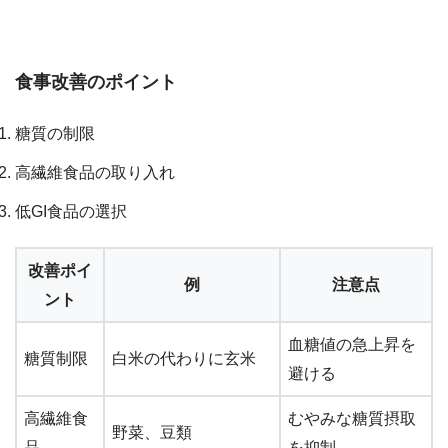
食事改善のポイント
糖質の制限
高繊維食品の取り入れ
低GI食品の選択
改善ポイ
例
注意点
ント
血糖値の急上昇を
糖質制限
白米の代わりに玄米
避ける
高繊維食
むやみな糖質摂取
野菜、豆類
品
を抑制