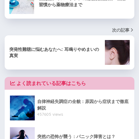
習慣から薬物療法まで
次の記事
突発性難聴に悩むあなたへ: 耳鳴りやめまいの
真実
よく読まれている記事はこちら
自律神経失調症の全貌：原因から症状まで徹底
解説
457605 views
突然の恐怖が襲う：パニック障害とは？