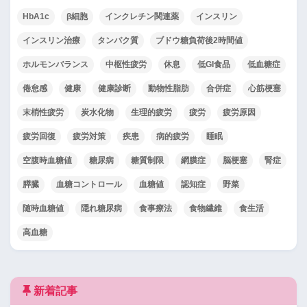
HbA1c
β細胞
インクレチン関連薬
インスリン
インスリン治療
タンパク質
ブドウ糖負荷後2時間値
ホルモンバランス
中枢性疲労
休息
低GI食品
低血糖症
倦怠感
健康
健康診断
動物性脂肪
合併症
心筋梗塞
末梢性疲労
炭水化物
生理的疲労
疲労
疲労原因
疲労回復
疲労対策
疾患
病的疲労
睡眠
空腹時血糖値
糖尿病
糖質制限
網膜症
脳梗塞
腎症
膵臓
血糖コントロール
血糖値
認知症
野菜
随時血糖値
隠れ糖尿病
食事療法
食物繊維
食生活
高血糖
新着記事