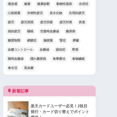
倦怠感
健康
健康診断
動物性脂肪
合併症
心筋梗塞
末梢性疲労
炭水化物
生理的疲労
疲労
疲労原因
疲労回復
疲労対策
疾患
病的疲労
睡眠
空腹時血糖値
糖尿病
糖質制限
網膜症
脳梗塞
腎症
膵臓
血糖コントロール
血糖値
認知症
野菜
随時血糖値
隠れ糖尿病
食事療法
食物繊維
食生活
高血糖
新着記事
楽天カードユーザー必見！2枚目
発行・カード切り替えでポイント