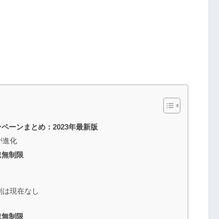
ペーンまとめ：2023年最新版
が進化
速無制限
割は現在なし
速無制限