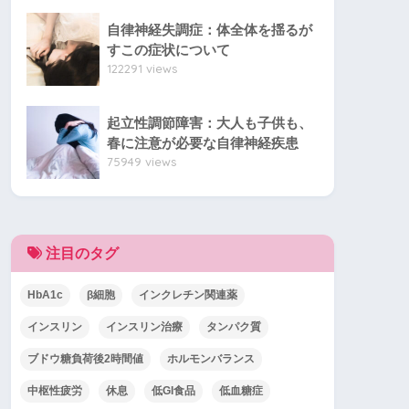
自律神経失調症：体全体を揺るが
すこの症状について
122291 views
起立性調節障害：大人も子供も、
春に注意が必要な自律神経疾患
75949 views
注目のタグ
HbA1c
β細胞
インクレチン関連薬
インスリン
インスリン治療
タンパク質
ブドウ糖負荷後2時間値
ホルモンバランス
中枢性疲労
休息
低GI食品
低血糖症