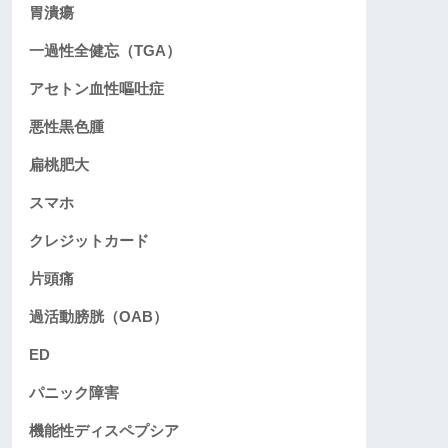
胃潰瘍
一過性全健忘（TGA）
アセトン血性嘔吐症
悪性黒色腫
扁桃肥大
スマホ
クレジットカード
片頭痛
過活動膀胱（OAB）
ED
パニック障害
機能性ディスペプシア