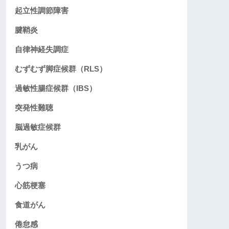
起立性調節障害
腱鞘炎
自律神経失調症
むずむず脚症候群（RLS）
過敏性腸症候群（IBS）
突発性難聴
脳過敏症候群
乳がん
うつ病
心筋梗塞
食道がん
倦怠感