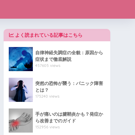
よく読まれている記事はこちら
自律神経失調症の全貌：原因から
症状まで徹底解説
457605 views
突然の恐怖が襲う：パニック障害
とは？
175240 views
手が痛いのは腱鞘炎かも？発症か
ら改善までのガイド
152956 views