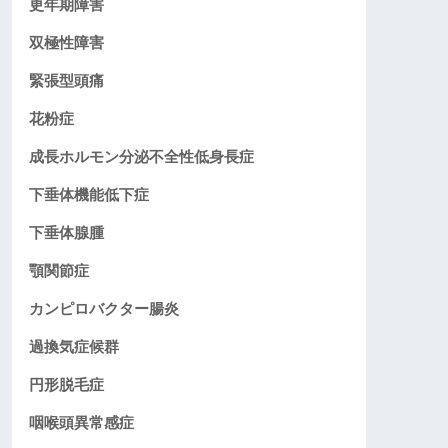
更年期障害
双極性障害
緊張型頭痛
花粉症
成長ホルモン分泌不全性低身長症
下垂体機能低下症
下垂体腺腫
顎関節症
カンピロバクター腸炎
過換気症候群
円形脱毛症
咽喉頭異常感症