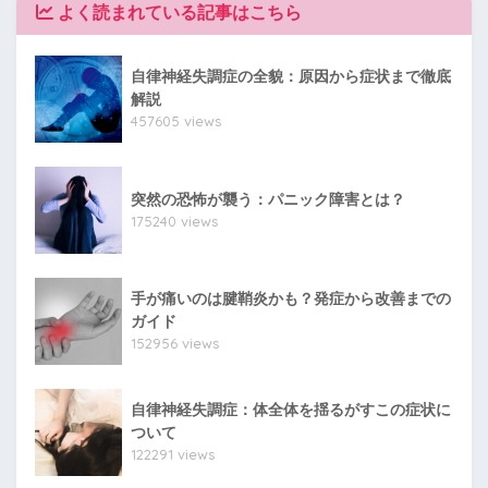
よく読まれている記事はこちら
自律神経失調症の全貌：原因から症状まで徹底
解説
457605 views
突然の恐怖が襲う：パニック障害とは？
175240 views
手が痛いのは腱鞘炎かも？発症から改善までの
ガイド
152956 views
自律神経失調症：体全体を揺るがすこの症状に
ついて
122291 views