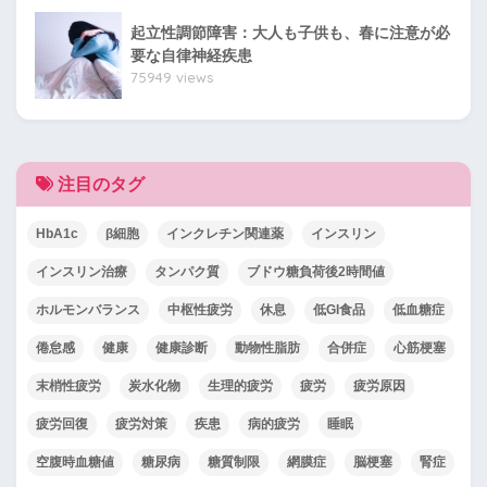
起立性調節障害：大人も子供も、春に注意が必
要な自律神経疾患
75949 views
注目のタグ
HbA1c
β細胞
インクレチン関連薬
インスリン
インスリン治療
タンパク質
ブドウ糖負荷後2時間値
ホルモンバランス
中枢性疲労
休息
低GI食品
低血糖症
倦怠感
健康
健康診断
動物性脂肪
合併症
心筋梗塞
末梢性疲労
炭水化物
生理的疲労
疲労
疲労原因
疲労回復
疲労対策
疾患
病的疲労
睡眠
空腹時血糖値
糖尿病
糖質制限
網膜症
脳梗塞
腎症