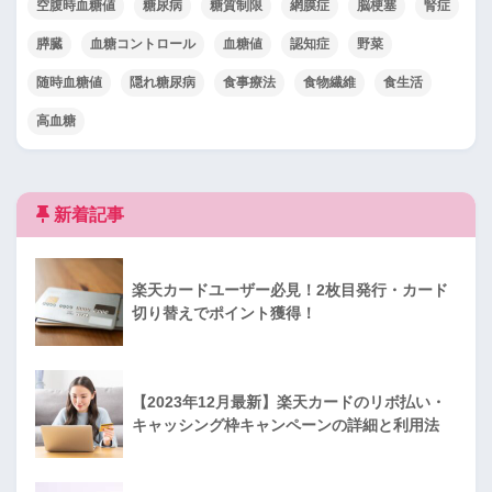
空腹時血糖値
糖尿病
糖質制限
網膜症
脳梗塞
腎症
膵臓
血糖コントロール
血糖値
認知症
野菜
随時血糖値
隠れ糖尿病
食事療法
食物繊維
食生活
高血糖
新着記事
楽天カードユーザー必見！2枚目発行・カード
切り替えでポイント獲得！
【2023年12月最新】楽天カードのリボ払い・
キャッシング枠キャンペーンの詳細と利用法