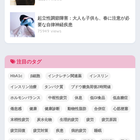
起立性調節障害：大人も子供も、春に注意が必
要な自律神経疾患
75949 views
注目のタグ
HbA1c
β細胞
インクレチン関連薬
インスリン
インスリン治療
タンパク質
ブドウ糖負荷後2時間値
ホルモンバランス
中枢性疲労
休息
低GI食品
低血糖症
倦怠感
健康
健康診断
動物性脂肪
合併症
心筋梗塞
末梢性疲労
炭水化物
生理的疲労
疲労
疲労原因
疲労回復
疲労対策
疾患
病的疲労
睡眠