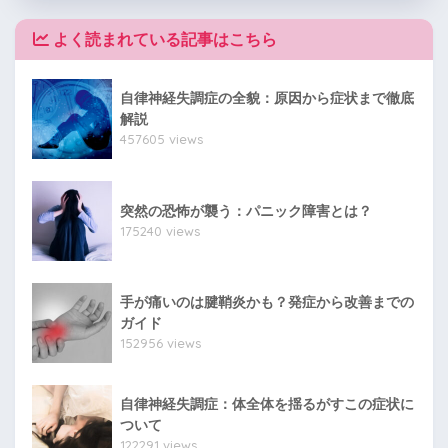
よく読まれている記事はこちら
自律神経失調症の全貌：原因から症状まで徹底
解説
457605 views
突然の恐怖が襲う：パニック障害とは？
175240 views
手が痛いのは腱鞘炎かも？発症から改善までの
ガイド
152956 views
自律神経失調症：体全体を揺るがすこの症状に
ついて
122291 views