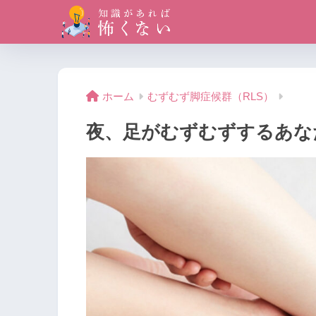
ホーム
むずむず脚症候群（RLS）
夜、足がむずむずするあな