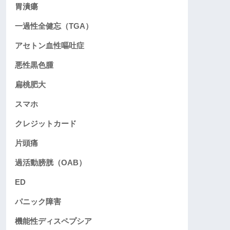
胃潰瘍
一過性全健忘（TGA）
アセトン血性嘔吐症
悪性黒色腫
扁桃肥大
スマホ
クレジットカード
片頭痛
過活動膀胱（OAB）
ED
パニック障害
機能性ディスペプシア