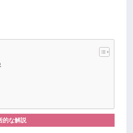
説
括的な解説