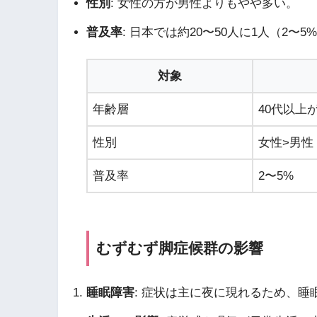
性別
: 女性の方が男性よりもやや多い。
普及率
: 日本では約20〜50人に1人（2
対象
年齢層
40代以上
性別
女性>男性
普及率
2〜5%
むずむず脚症候群の影響
睡眠障害
: 症状は主に夜に現れるため、睡