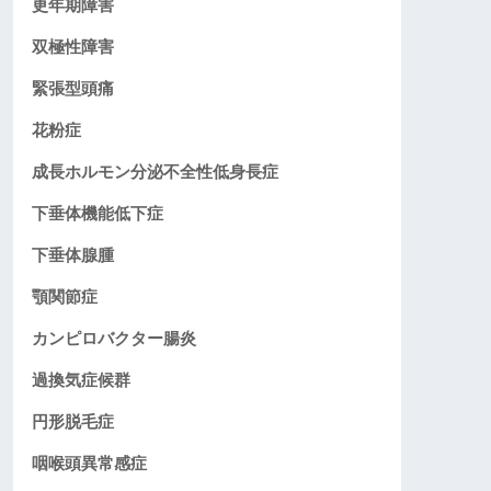
更年期障害
双極性障害
緊張型頭痛
花粉症
成長ホルモン分泌不全性低身長症
下垂体機能低下症
下垂体腺腫
顎関節症
カンピロバクター腸炎
過換気症候群
円形脱毛症
咽喉頭異常感症