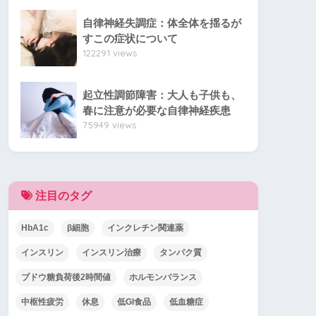
自律神経失調症：体全体を揺るが
すこの症状について
122291 views
起立性調節障害：大人も子供も、
春に注意が必要な自律神経疾患
75949 views
注目のタグ
HbA1c
β細胞
インクレチン関連薬
インスリン
インスリン治療
タンパク質
ブドウ糖負荷後2時間値
ホルモンバランス
中枢性疲労
休息
低GI食品
低血糖症