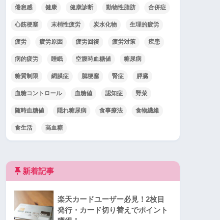
倦怠感
健康
健康診断
動物性脂肪
合併症
心筋梗塞
末梢性疲労
炭水化物
生理的疲労
疲労
疲労原因
疲労回復
疲労対策
疾患
病的疲労
睡眠
空腹時血糖値
糖尿病
糖質制限
網膜症
脳梗塞
腎症
膵臓
血糖コントロール
血糖値
認知症
野菜
随時血糖値
隠れ糖尿病
食事療法
食物繊維
食生活
高血糖
新着記事
楽天カードユーザー必見！2枚目
発行・カード切り替えでポイント