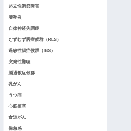
起立性調節障害
腱鞘炎
自律神経失調症
むずむず脚症候群（RLS）
過敏性腸症候群（IBS）
突発性難聴
脳過敏症候群
乳がん
うつ病
心筋梗塞
食道がん
倦怠感