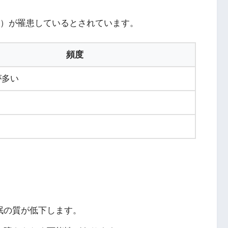
〜5%）が罹患しているとされています。
頻度
が多い
眠の質が低下します。