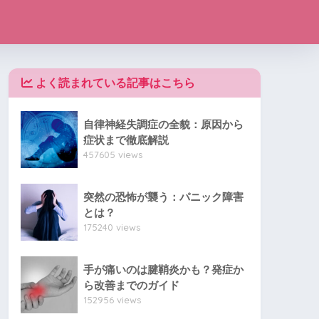
よく読まれている記事はこちら
自律神経失調症の全貌：原因から
症状まで徹底解説
457605 views
突然の恐怖が襲う：パニック障害
とは？
175240 views
手が痛いのは腱鞘炎かも？発症か
ら改善までのガイド
152956 views