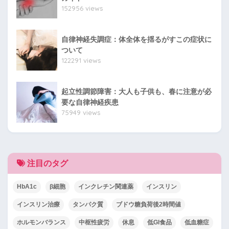
152956 views
自律神経失調症：体全体を揺るがすこの症状に
ついて
122291 views
起立性調節障害：大人も子供も、春に注意が必
要な自律神経疾患
75949 views
注目のタグ
HbA1c
β細胞
インクレチン関連薬
インスリン
インスリン治療
タンパク質
ブドウ糖負荷後2時間値
ホルモンバランス
中枢性疲労
休息
低GI食品
低血糖症