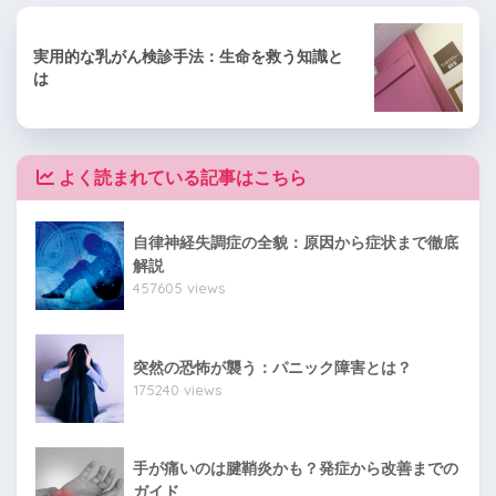
実用的な乳がん検診手法：生命を救う知識と
は
よく読まれている記事はこちら
自律神経失調症の全貌：原因から症状まで徹底
解説
457605 views
突然の恐怖が襲う：パニック障害とは？
175240 views
手が痛いのは腱鞘炎かも？発症から改善までの
ガイド