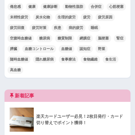
倦怠感
健康
健康診断
動物性脂肪
合併症
心筋梗塞
末梢性疲労
炭水化物
生理的疲労
疲労
疲労原因
疲労回復
疲労対策
疾患
病的疲労
睡眠
空腹時血糖値
糖尿病
糖質制限
網膜症
脳梗塞
腎症
膵臓
血糖コントロール
血糖値
認知症
野菜
随時血糖値
隠れ糖尿病
食事療法
食物繊維
食生活
高血糖
新着記事
楽天カードユーザー必見！2枚目発行・カード
切り替えでポイント獲得！