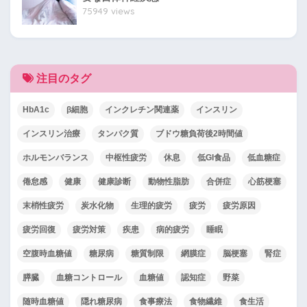
75949 views
注目のタグ
HbA1c
β細胞
インクレチン関連薬
インスリン
インスリン治療
タンパク質
ブドウ糖負荷後2時間値
ホルモンバランス
中枢性疲労
休息
低GI食品
低血糖症
倦怠感
健康
健康診断
動物性脂肪
合併症
心筋梗塞
末梢性疲労
炭水化物
生理的疲労
疲労
疲労原因
疲労回復
疲労対策
疾患
病的疲労
睡眠
空腹時血糖値
糖尿病
糖質制限
網膜症
脳梗塞
腎症
膵臓
血糖コントロール
血糖値
認知症
野菜
随時血糖値
隠れ糖尿病
食事療法
食物繊維
食生活