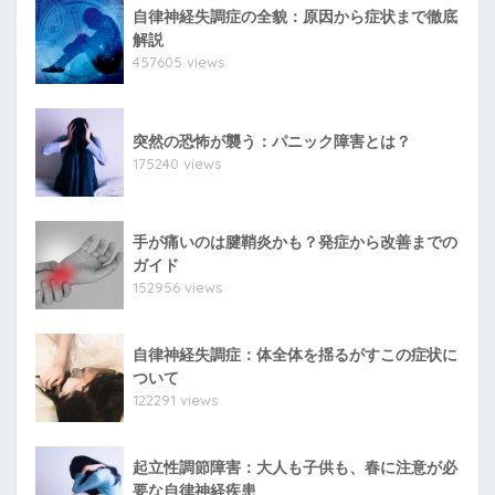
自律神経失調症の全貌：原因から症状まで徹底
解説
457605 views
突然の恐怖が襲う：パニック障害とは？
175240 views
手が痛いのは腱鞘炎かも？発症から改善までの
ガイド
152956 views
自律神経失調症：体全体を揺るがすこの症状に
ついて
122291 views
起立性調節障害：大人も子供も、春に注意が必
要な自律神経疾患