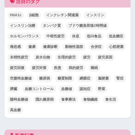
注目のタグ
HbA1c
β細胞
インクレチン関連薬
インスリン
インスリン治療
タンパク質
ブドウ糖負荷後2時間値
ホルモンバランス
中枢性疲労
休息
低GI食品
低血糖症
倦怠感
健康
健康診断
動物性脂肪
合併症
心筋梗塞
末梢性疲労
炭水化物
生理的疲労
疲労
疲労原因
疲労回復
疲労対策
疾患
病的疲労
睡眠
空腹時血糖値
糖尿病
糖質制限
網膜症
脳梗塞
腎症
膵臓
血糖コントロール
血糖値
認知症
野菜
随時血糖値
隠れ糖尿病
食事療法
食物繊維
食生活
高血糖