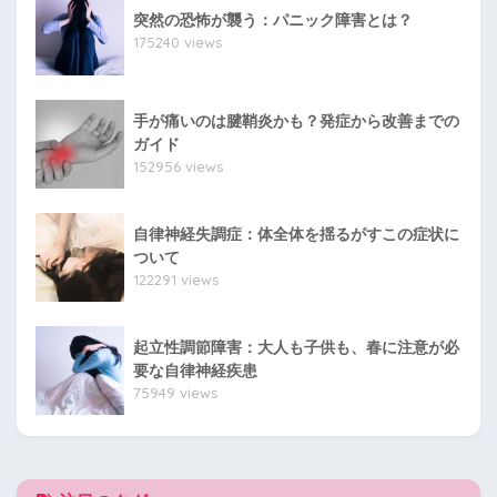
突然の恐怖が襲う：パニック障害とは？
175240 views
手が痛いのは腱鞘炎かも？発症から改善までの
ガイド
152956 views
自律神経失調症：体全体を揺るがすこの症状に
ついて
122291 views
起立性調節障害：大人も子供も、春に注意が必
要な自律神経疾患
75949 views