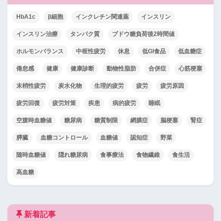
HbA1c
β細胞
インクレチン関連薬
インスリン
インスリン治療
タンパク質
ブドウ糖負荷後2時間値
ホルモンバランス
中枢性疲労
休息
低GI食品
低血糖症
倦怠感
健康
健康診断
動物性脂肪
合併症
心筋梗塞
末梢性疲労
炭水化物
生理的疲労
疲労
疲労原因
疲労回復
疲労対策
疾患
病的疲労
睡眠
空腹時血糖値
糖尿病
糖質制限
網膜症
脳梗塞
腎症
膵臓
血糖コントロール
血糖値
認知症
野菜
随時血糖値
隠れ糖尿病
食事療法
食物繊維
食生活
高血糖
新着記事