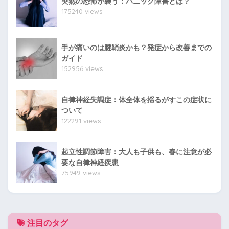
突然の恐怖が襲う：パニック障害とは？
175240 views
手が痛いのは腱鞘炎かも？発症から改善までの
ガイド
152956 views
自律神経失調症：体全体を揺るがすこの症状に
ついて
122291 views
起立性調節障害：大人も子供も、春に注意が必
要な自律神経疾患
75949 views
注目のタグ