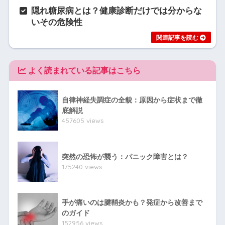
隠れ糖尿病とは？健康診断だけでは分からな
いその危険性
よく読まれている記事はこちら
自律神経失調症の全貌：原因から症状まで徹
底解説
457605 views
突然の恐怖が襲う：パニック障害とは？
175240 views
手が痛いのは腱鞘炎かも？発症から改善まで
のガイド
152956 views