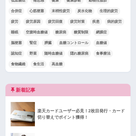
低血糖症
倦怠感
健康
健康診断
動物性脂肪
合併症
心筋梗塞
末梢性疲労
炭水化物
生理的疲労
疲労
疲労原因
疲労回復
疲労対策
疾患
病的疲労
睡眠
空腹時血糖値
糖尿病
糖質制限
網膜症
脳梗塞
腎症
膵臓
血糖コントロール
血糖値
認知症
野菜
随時血糖値
隠れ糖尿病
食事療法
食物繊維
食生活
高血糖
新着記事
楽天カードユーザー必見！2枚目発行・カード
切り替えでポイント獲得！