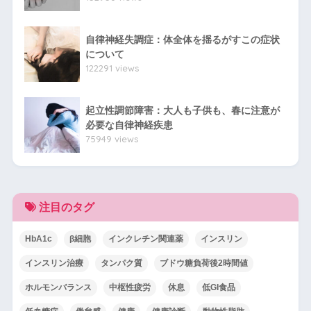
自律神経失調症：体全体を揺るがすこの症状
について
122291 views
起立性調節障害：大人も子供も、春に注意が
必要な自律神経疾患
75949 views
注目のタグ
HbA1c
β細胞
インクレチン関連薬
インスリン
インスリン治療
タンパク質
ブドウ糖負荷後2時間値
ホルモンバランス
中枢性疲労
休息
低GI食品