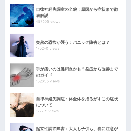
自律神経失調症の全貌：原因から症状まで徹
底解説
457605 views
突然の恐怖が襲う：パニック障害とは？
175240 views
手が痛いのは腱鞘炎かも？発症から改善まで
のガイド
152956 views
自律神経失調症：体全体を揺るがすこの症状
について
122291 views
起立性調節障害：大人も子供も、春に注意が