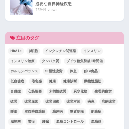
必要な自律神経疾患
75949 views
注目のタグ
HbA1c
β細胞
インクレチン関連薬
インスリン
インスリン治療
タンパク質
ブドウ糖負荷後2時間値
ホルモンバランス
中枢性疲労
休息
低GI食品
低血糖症
倦怠感
健康
健康診断
動物性脂肪
合併症
心筋梗塞
末梢性疲労
炭水化物
生理的疲労
疲労
疲労原因
疲労回復
疲労対策
疾患
病的疲労
睡眠
空腹時血糖値
糖尿病
糖質制限
網膜症
脳梗塞
腎症
膵臓
血糖コントロール
血糖値