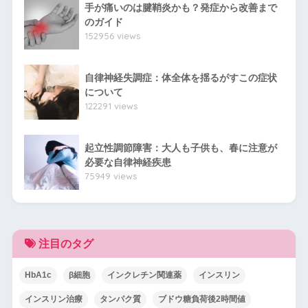
手が痛いのは腱鞘炎かも？発症から改善まで
のガイド
152956 views
自律神経失調症：体全体を揺るがすこの症状
について
122291 views
起立性調節障害：大人も子供も、春に注意が
必要な自律神経疾患
75949 views
注目のタグ
HbA1c
β細胞
インクレチン関連薬
インスリン
インスリン治療
タンパク質
ブドウ糖負荷後2時間値