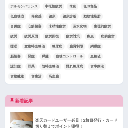
ホルモンバランス
中枢性疲労
休息
低GI食品
低血糖症
倦怠感
健康
健康診断
動物性脂肪
合併症
心筋梗塞
末梢性疲労
炭水化物
生理的疲労
疲労
疲労原因
疲労回復
疲労対策
疾患
病的疲労
睡眠
空腹時血糖値
糖尿病
糖質制限
網膜症
脳梗塞
腎症
膵臓
血糖コントロール
血糖値
認知症
野菜
随時血糖値
隠れ糖尿病
食事療法
食物繊維
食生活
高血糖
新着記事
楽天カードユーザー必見！2枚目発行・カード
切り替えでポイント獲得！