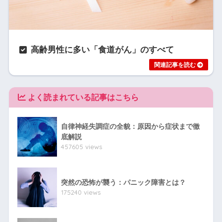
高齢男性に多い「食道がん」のすべて
よく読まれている記事はこちら
自律神経失調症の全貌：原因から症状まで徹
底解説
457605 views
突然の恐怖が襲う：パニック障害とは？
175240 views