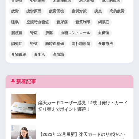
合併症
心筋梗塞
末梢性疲労
炭水化物
生理的疲労
疲労
疲労原因
疲労回復
疲労対策
疾患
病的疲労
睡眠
空腹時血糖値
糖尿病
糖質制限
網膜症
脳梗塞
腎症
膵臓
血糖コントロール
血糖値
認知症
野菜
随時血糖値
隠れ糖尿病
食事療法
食物繊維
食生活
高血糖
新着記事
楽天カードユーザー必見！2枚目発行・カード
切り替えでポイント獲得！
【2023年12月最新】楽天カードのリボ払い・