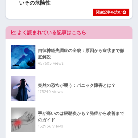
いその危険性
よく読まれている記事はこちら
自律神経失調症の全貌：原因から症状まで徹
底解説
457605 views
突然の恐怖が襲う：パニック障害とは？
175240 views
手が痛いのは腱鞘炎かも？発症から改善まで
のガイド
152956 views