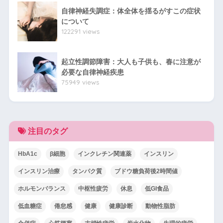
自律神経失調症：体全体を揺るがすこの症状
について
122291 views
起立性調節障害：大人も子供も、春に注意が
必要な自律神経疾患
75949 views
注目のタグ
HbA1c
β細胞
インクレチン関連薬
インスリン
インスリン治療
タンパク質
ブドウ糖負荷後2時間値
ホルモンバランス
中枢性疲労
休息
低GI食品
低血糖症
倦怠感
健康
健康診断
動物性脂肪