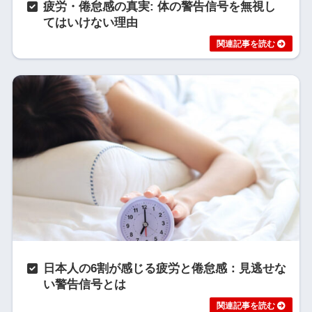
疲労・倦怠感の真実: 体の警告信号を無視し
てはいけない理由
日本人の6割が感じる疲労と倦怠感：見逃せな
い警告信号とは