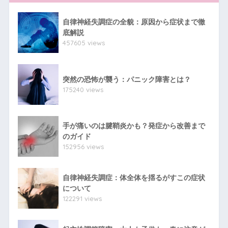
自律神経失調症の全貌：原因から症状まで徹
底解説
457605 views
突然の恐怖が襲う：パニック障害とは？
175240 views
手が痛いのは腱鞘炎かも？発症から改善まで
のガイド
152956 views
自律神経失調症：体全体を揺るがすこの症状
について
122291 views