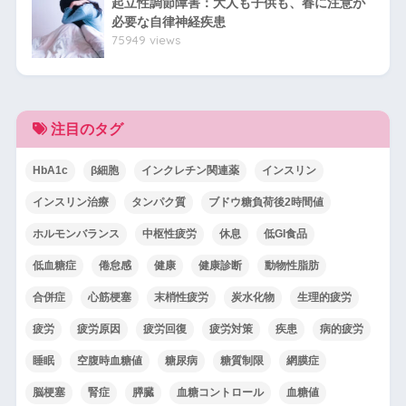
起立性調節障害：大人も子供も、春に注意が
必要な自律神経疾患
75949 views
注目のタグ
HbA1c
β細胞
インクレチン関連薬
インスリン
インスリン治療
タンパク質
ブドウ糖負荷後2時間値
ホルモンバランス
中枢性疲労
休息
低GI食品
低血糖症
倦怠感
健康
健康診断
動物性脂肪
合併症
心筋梗塞
末梢性疲労
炭水化物
生理的疲労
疲労
疲労原因
疲労回復
疲労対策
疾患
病的疲労
睡眠
空腹時血糖値
糖尿病
糖質制限
網膜症
脳梗塞
腎症
膵臓
血糖コントロール
血糖値