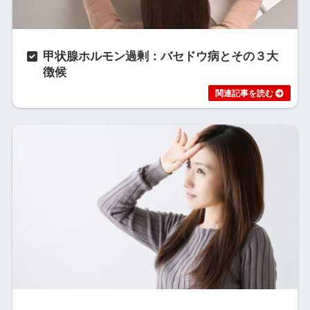
甲状腺ホルモン過剰：バセドウ病とその３大
徴候