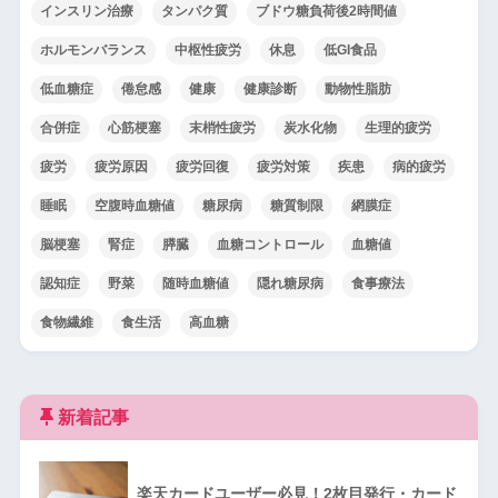
インスリン治療
タンパク質
ブドウ糖負荷後2時間値
ホルモンバランス
中枢性疲労
休息
低GI食品
低血糖症
倦怠感
健康
健康診断
動物性脂肪
合併症
心筋梗塞
末梢性疲労
炭水化物
生理的疲労
疲労
疲労原因
疲労回復
疲労対策
疾患
病的疲労
睡眠
空腹時血糖値
糖尿病
糖質制限
網膜症
脳梗塞
腎症
膵臓
血糖コントロール
血糖値
認知症
野菜
随時血糖値
隠れ糖尿病
食事療法
食物繊維
食生活
高血糖
新着記事
楽天カードユーザー必見！2枚目発行・カード