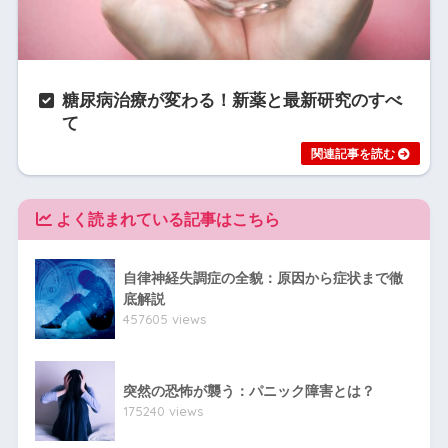
糖尿病治療が変わる！新薬と最新研究のすべ
て
よく読まれている記事はこちら
自律神経失調症の全貌：原因から症状まで徹
底解説
457605 views
突然の恐怖が襲う：パニック障害とは？
175240 views