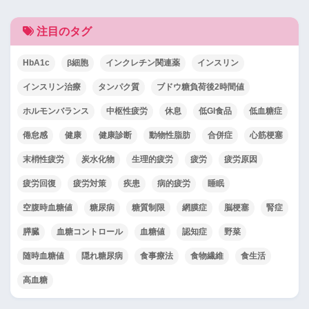
注目のタグ
HbA1c
β細胞
インクレチン関連薬
インスリン
インスリン治療
タンパク質
ブドウ糖負荷後2時間値
ホルモンバランス
中枢性疲労
休息
低GI食品
低血糖症
倦怠感
健康
健康診断
動物性脂肪
合併症
心筋梗塞
末梢性疲労
炭水化物
生理的疲労
疲労
疲労原因
疲労回復
疲労対策
疾患
病的疲労
睡眠
空腹時血糖値
糖尿病
糖質制限
網膜症
脳梗塞
腎症
膵臓
血糖コントロール
血糖値
認知症
野菜
随時血糖値
隠れ糖尿病
食事療法
食物繊維
食生活
高血糖