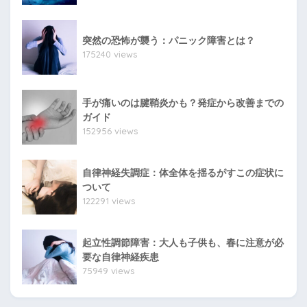
突然の恐怖が襲う：パニック障害とは？
175240 views
手が痛いのは腱鞘炎かも？発症から改善までの
ガイド
152956 views
自律神経失調症：体全体を揺るがすこの症状に
ついて
122291 views
起立性調節障害：大人も子供も、春に注意が必
要な自律神経疾患
75949 views